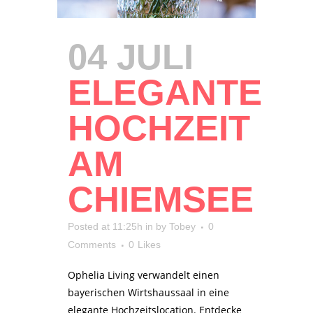
04 JULI
ELEGANTE
HOCHZEIT
AM
CHIEMSEE
Posted at 11:25h
in
by
Tobey
0
Comments
0
Likes
Ophelia Living verwandelt einen
bayerischen Wirtshaussaal in eine
elegante Hochzeitslocation. Entdecke